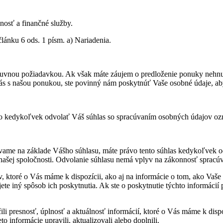
osť a finančné služby.
ánku 6 ods. 1 písm. a) Nariadenia.
vnou požiadavkou. Ak však máte záujem o predloženie ponuky nehnute
Vás s našou ponukou, ste povinný nám poskytnúť Vaše osobné údaje, a
vo kedykoľvek odvolať Váš súhlas so spracúvaním osobných údajov ozn
vame na základe Vášho súhlasu, máte právo tento súhlas kedykoľvek o
našej spoločnosti. Odvolanie súhlasu nemá vplyv na zákonnosť spracúv
v, ktoré o Vás máme k dispozícii, ako aj na informácie o tom, ako Va
ete iný spôsob ich poskytnutia. Ak ste o poskytnutie týchto informáci
li presnosť, úplnosť a aktuálnosť informácií, ktoré o Vás máme k dispo
o informácie upravili, aktualizovali alebo doplnili.