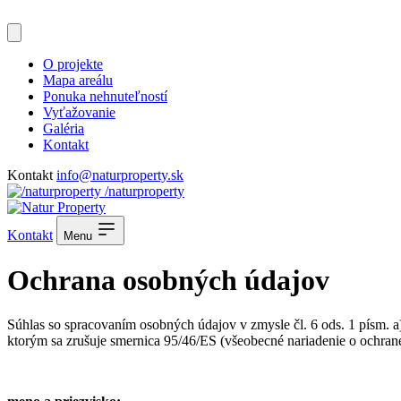
O projekte
Mapa areálu
Ponuka nehnuteľností
Vyťažovanie
Galéria
Kontakt
Kontakt
info@naturproperty.sk
/naturproperty
Kontakt
Menu
Ochrana osobných údajov
Súhlas so spracovaním osobných údajov v zmysle čl. 6 ods. 1 písm. 
ktorým sa zrušuje smernica 95/46/ES (všeobecné nariadenie o ochran