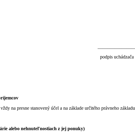
___________
uchádzača
príjemcov
dy na presne stanovený účel a na základe určitého právneho základu
lárie alebo nehnuteľnostiach z jej ponuky)