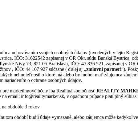
ním a uchovávaním svojich osobných údajov (uvedených v tejto Regist
a, IČO: 31622542 zapísanej v OR Okr. súdu Banská Bystrica, odd.: S
: Mlynské Nivy 73, 821 05 Bratislava, IČO: 47 836 521, zapísanej v O
žinov , IČO: 44 107 927 súčasne ( ďalej aj ,,
zmluvní partneri
“). Posk
 takých nehnuteľností o ktoré má alebo by mohol mať záujemca záujem),
ým nariadením o ochrane osobných údajov.
a pre marketingové účely iba Realitná spoločnosť
REALITY MARKET,
na email: info@realitymarket.sk, v opačnom prípade platí plný súhlas 
, na obdobie 3 rokov.
utom období budú údaje vymazané, alebo záujemca môže kedykoľvek 