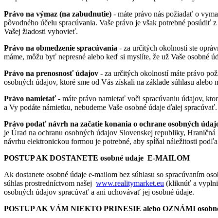
Právo na výmaz (na zabudnutie)
- máte právo nás požiadať o vymaz
pôvodného účelu spracúvania. Vaše právo je však potrebné posúdiť 
Vašej žiadosti vyhovieť.
Právo na obmedzenie spracúvania
- za určitých okolností ste oprá
máme, môžu byť nepresné alebo keď si myslíte, že už Vaše osobné ú
Právo na prenosnosť údajov
- za určitých okolností máte právo pož
osobných údajov, ktoré sme od Vás získali na základe súhlasu alebo n
Právo namietať
- máte právo namietať voči spracúvaniu údajov, kt
a Vy podáte námietku, nebudeme Vaše osobné údaje ďalej spracúvať.
Právo podať návrh na začatie konania o ochrane osobných údaj
je Úrad na ochranu osobných údajov Slovenskej republiky, Hraničná 12
návrhu elektronickou formou je potrebné, aby spĺňal náležitosti podľ
POSTUP AK DOSTANETE osobné udaje E-MAILOM
Ak dostanete osobné údaje e-mailom bez súhlasu so spracúvaním osob
súhlas prostredníctvom našej
www.realitymarket.eu
(kliknúť a vyplni
osobných údajov spracúvať a ani uchovávať jej osobné údaje.
POSTUP AK VÁM NIEKTO PRINESIE alebo OZNÁMI osobn