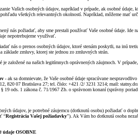
anie Vašich osobných údajov, napríklad v prípade, ak osobné údaje, kto
z pohľadu všetkých relevantných okolností. Napríklad, môžeme mať urč
vnený nás požiadať, aby sme prestali používať Vaše osobné údaje. Ide na
daje nepotrebujeme využívať.
iadať nás o prenos osobných údajov, ktoré stenám poskytli, na inú tret
a základe zmluvy, ktorej ste jednou zo zmluvných strán.
oré je založené na našich legitímnych oprávnených záujmoch. V prípad
ov
- ak sa domnievate, že Vaše osobné údaje spracúvane nespravodliv
, 820 07 Bratislava 27; tel. číslo: +421 /2/ 3231 3214; mail: statny.d
a § 19 ods. 1 zákona č. 71/1967 Zb. o správnom konaní (správny poriad
ných údajov, je potrebné záujemcu (dotknutú osobu) požiadať o doplnen
ť “
Registrácia Vašej požiadavky
”). Ak Vám ho dotknutá osoba nezaš
é údaje OSOBNE