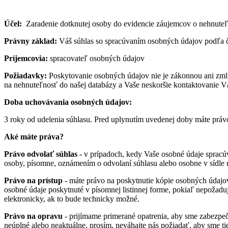
Účel:
Zaradenie dotknutej osoby do evidencie záujemcov o nehnuteľn
Právny základ:
Váš súhlas so spracúvaním osobných údajov podľa čl
Príjemcovia:
spracovateľ osobných údajov
Požiadavky:
Poskytovanie osobných údajov nie je zákonnou ani zmlu
na nehnuteľnosť do našej databázy a Vaše neskoršie kontaktovanie 
Doba uchovávania osobných údajov:
3 roky od udelenia súhlasu. Pred uplynutím uvedenej doby máte prá
Aké máte práva?
Právo odvolať súhlas
- v prípadoch, kedy Vaše osobné údaje spracú
osoby, písomne, oznámením o odvolaní súhlasu alebo osobne v sídle 
Právo na prístup
- máte právo na poskytnutie kópie osobných údajo
osobné údaje poskytnuté v písomnej listinnej forme, pokiaľ nepožaduj
elektronicky, ak to bude technicky možné.
Právo na opravu
- prijímame primerané opatrenia, aby sme zabezpeči
neúplné alebo neaktuálne, prosím, neváhajte nás požiadať, aby sme tiet