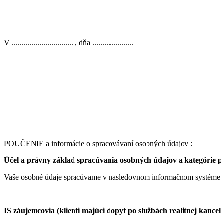
V ................................, dňa .....................
_________
podpis 
POUČENIE a informácie o spracovávaní osobných údajov :
Účel a právny základ spracúvania osobných údajov a kategórie 
Vaše osobné údaje spracúvame v nasledovnom informačnom systéme vž
IS záujemcovia (klienti majúci dopyt po službách realitnej kance