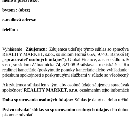
meno a priezvisko:
bytom : (obec)
e-mailová adresa:
telefón :
Vyhlásenie
Záujemcu:
Záujemca udeľuje týmto súhlas so spracúva
REALITY MARKET, s.r.o., so sídlom Horná 65A, 97401 Banská Bystric
,,
spracovateľ osobných údajov
“), Global Finance, a. s. so sídlom
s.r.o., so sídlom Záhradnícka 74, 821 08 Bratislava – mestská časť Ru
realitnej kancelárie (poskytnutie ponuky kancelárie alebo vyhľadanie
prieskum spokojnosti s poskytnutými službami v súlade so všeobecn
Ak záujemca súhlasí len s tým, aby osobné údaje záujemcu spracúval
spoločnosť
REALITY MARKET, s.r.o.
oznámením tejto informácie 
Doba spracovania osobných údajov:
Súhlas je daný na dobu určitú
Právo odvolať súhlas so spracovaním osobných údajov:
Po dohodn
písomne odvolať.