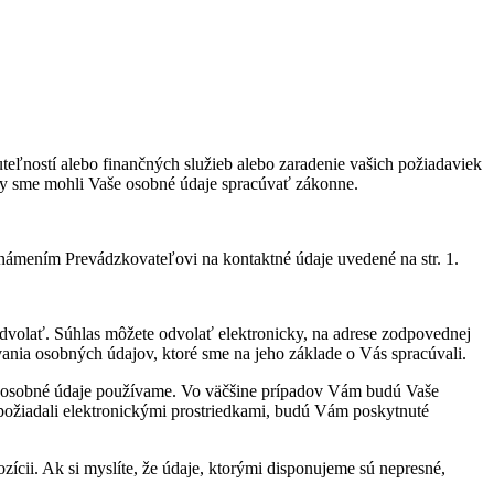
ľností alebo finančných služieb alebo zaradenie vašich požiadaviek
by sme mohli Vaše osobné údaje spracúvať zákonne.
ámením Prevádzkovateľovi na kontaktné údaje uvedené na str. 1.
dvolať. Súhlas môžete odvolať elektronicky, na adrese zodpovednej
ania osobných údajov, ktoré sme na jeho základe o Vás spracúvali.
še osobné údaje používame. Vo väčšine prípadov Vám budú Vaše
í požiadali elektronickými prostriedkami, budú Vám poskytnuté
zícii. Ak si myslíte, že údaje, ktorými disponujeme sú nepresné,