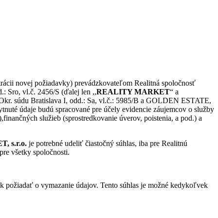
rácii novej požiadavky) prevádzkovateľom Realitná spoločnosť
ro, vl.č. 2456/S (ďalej len ,,
REALITY MARKET
“ a
R Okr. súdu Bratislava I, odd.: Sa, vl.č.: 5985/B a GOLDEN ESTATE,
ytnuté údaje budú spracované pre účely evidencie záujemcov o služby
finančných služieb (sprostredkovanie úverov, poistenia, a pod.) a
 s.r.o.
je potrebné udeliť čiastočný súhlas, iba pre Realitnú
pre všetky spoločnosti.
požiadať o vymazanie údajov. Tento súhlas je možné kedykoľvek