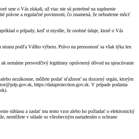
ré sme o Vás získali, už viac nie sú potrebné na naplnenie
ité právne a regulačné povinnosti, čo znamená, že nebudeme môcť
príklad o prípady, keď si myslíte, že osobné údaje, ktoré o Vás
iu stranu podľa Vášho výberu. Právo na prenosnosť sa však týka len
e, ak nemáme presvedčivý legitímny oprávnený dôvod na spracúvanie
o alebo nezákonne, môžete podať sťažnosť na dozorný orgán, ktorým
ozor@pdp.gov.sk, https://dataprotection.gov.sk. V prípade podania
ok).
ie súhlasu a zaslať mu tento vzor alebo ho požiadať o elektronický
le, nemôžete v súlade so všeobecným nariadením o ochrane